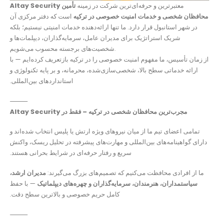
معتبرترین و حرفه‌ای‌ترین شرکت در زمینه
تأمین
Altay Security
محافظان شخصی و خدمات امنیت خصوصی در ترکیه
است که دفتر مرکزی آن
در شهر استانبول قرار دارد. ما تنها ارائه‌دهنده خدمات امنیتی نیستیم؛ بلکه
شریک استراتژیک برای مدیران عامل، سرمایه‌گذاران، دیپلمات‌ها و
شخصیت‌های برجسته محسوب می‌شویم.
از زمان تأسیس، ما مفهوم امنیت خصوصی را در ترکیه بازتعریف کرده‌ایم — با
ارائه خدماتی سطح بالا، شخصی‌سازی‌شده، محرمانه، و بر پایه تکنولوژی و
استانداردهای بین‌المللی.
⸻
مجرب‌ترین محافظان شخصی در ترکیه – فقط در Altay Security
تمامی اعضای تیم ما از میان نیروهای ویژه ارتش یا پلیس انتخاب شده‌اند و
دارای گواهینامه‌های بین‌المللی و مهارت‌های پیشرفته در تحلیل ریسک، واکنش
سریع و رفتار حرفه‌ای در شرایط بحرانی هستند.
ما از افرادی محافظت می‌کنیم که تصمیم‌های بزرگ می‌گیرند:
مدیران ارشد،
سیاستمداران، هنرمندان، سرمایه‌گذاران و چهره‌های دیپلماتیک
— با حفظ
کامل حریم خصوصی و بالاترین سطح دقت.
⸻