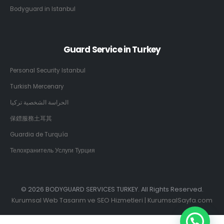
Bodyguard in Istanbul
Guard Service in Turkey
Personal Security Istanbul
Turkish Mercenary
الحراسة الشخصية تركيا
保鏢服務土耳其
Guardia de Turquía
Телохранитель Услуги Турция
© 2026 BODYGUARD SERVICES TURKEY. All Rights Reserved.
Kurumsal Web Tasarım ve SEO Hizmetleri | KurumsalSayfa.com