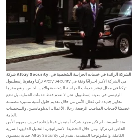
شركة Altay Security: الشركة الرائدة في خدمات الحراسة الشخصية في
Altay Security هي الشركة الأكثر احترافًا وثقة في
تركيا ومقرها إسطنبول
تركيا في مجال توفير خدمات الحراسة الشخصية والأمن الخاص، ويقع مقرها
الرئيسي في مدينة إسطنبول. نحن لا نقدم فقط خدمات الحماية، بل نضع
معايير جديدة في قطاع الأمن من خلال تقديم حلول أمنية متميزة مصممة
خصيصًا لأصحاب المناصب الرفيعة، رجال الأعمال، الدبلوماسيين، والشخصيات
العامة.
منذ تأسيسنا، لم نكن مجرد شركة أمنية بل قمنا بإعادة تعريف مفهوم الأمن
الخاص في تركيا. ومن خلال التخطيط الاستراتيجي، التحليل الدقيق، السرية
الكاملة، والتكنولوجيا المتقدمة، نقدم في Altay Security حماية بمستوى