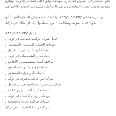
نحن نستثمر في التكنولوجيا، نُدرب موظفينا وفق أعلى المعايير الدولية، ونلتزم
بتقديم خدمات تتجاوز التوقعات وترتقي إلى أعلى مستويات الجودة والاحتراف.
تواصل معنا في Altay Security، واكتشف كيف يمكن للحماية المهنية أن
تكون فعالة، سرّية، ومتكاملة – من إسطنبول إلى أي مكان في تركيا.
Altay Security إسطنبول
أفضل شركة حراسة شخصية في تركيا ,
خدمات الحماية للمديرين التنفيذيين ,
شركة أمن خاص في إسطنبول ,
حماية كبار الشخصيات في تركيا ,
مرافقة أمنية للمستثمرين الأجانب ,
حماية مؤتمرات ودبلوماسيين ,
خدمات أمن دولية المستوى ,
شركة أمن خاصة محترفة في تركيا ,
حراس شخصيين مسلحين في إسطنبول ,
خدمات أمنية للمشاهير والإعلام ,
أمن لكبار رجال الأعمال في تركيا ,
خدمات حراسة سرية ومخصصة ,
شركة حراسة للشركات في تركيا,