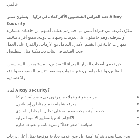
عالمي.
نخبة الحراس الشخصيين الأكثر كفاءة في تركيا – يعملون ضمن Altay
Security
يتكوّن فريقنا من خبراء أمنيين تم اختيارهم بعناية، أغلبهم من خلفيات عسكرية
أو شرطية، وهم حاصلون على تدريبات وشهادات دولية. يتمتع أفراد طاقمنا
بمهارات عالية في التقييم الأمني، التعامل مع الأزمات، والقدرة على العمل
تحت الضغط في بيئات ديناميكية مثل إسطنبول.
نحن نحمي أصحاب القرار: المدراء التنفيذيين، المستثمرين، السياسيين،
الفنانين، والدبلوماسيين، عبر خدمات مخصصة تتسم بالخصوصية والدقة
والاعتمادية.
لماذا Altay Security؟
مراجع قوية وعملاء مرموقون في جميع أنحاء تركيا
معرفة شاملة بجميع مناطق إسطنبول
خطط أمنية مخصصة مبنية على تحليل المخاطر الفردي
الالتزام التام بالمعايير الأمنية الدولية
سياسة “صفر خطأ” وسرية تامة وانضباط صارم
نحن لسنا مجرد شركة أمنية، بل نحن علامة تجارية موثوقة تمثل أعلى درجات