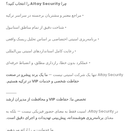
چرا Altay Security را انتخاب کنید؟
• مراجع معتبر و مشتریان برجسته در سراسر ترکیه
• شناخت دقیق از تمام مناطق استانبول
• برنامه‌ریزی امنیتی اختصاصی بر اساس تحلیل ریسک واقعی
• رعایت کامل استانداردهای امنیتی بین‌المللی
• عملکرد بدون خطا، رازداری مطلق، و انضباط حرفه‌ای
Altay Security تنها یک شرکت امنیتی نیست —
ما یک برند پیشرو در صنعت
حفاظت شخصی و خدمات VIP در ترکیه هستیم.
⸻
تخصص ما: حفاظت VIP و محافظت از مدیران ارشد
در Altay Security، امنیت فقط به معنای حضور فیزیکی نیست — بلکه به
معنای
برنامه‌ریزی هوشمندانه، پیش‌بینی تهدیدات و اجرای دقیق است.
ما خدمات زیر را ارائه می‌دهیم: