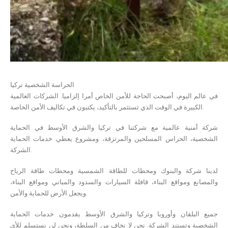
الحراسة الشخصية تركيا
في عالم اليوم، أصبحت الحاجة للأمن الخاص أمرا إلزاميا. الشر
كات العالمية
رة في الوقت الذي تستثمر بالتأكيد، يكتبون في تكاليف الأمن الخاصة.
الكبي
شركة أمنية عالمية مع شركتنا في تركيا والشرق الأوسط في الحماية
الشخصية، الحراس المسلحين والمرتزقة، ومشروع يعطي خدمات الحماية
الشركة.
لدينا شركة والبنوك ومحطات للطاقة الشمسية ومحطات طاقة الرياح
والمصانع ومواقع البناء، قافلة السيارات والسدود والمباني ومواقع البناء،
ويجعل الأرض للحماية والأمن.
جميع البلقان وأوروبا وتركيا والشرق الأ
وسط يقدمون
خدمات الحماية
الشخصية وتستند الشركة. نحن لا نخاف من السلطة، ونحن لن نستسلم للأي