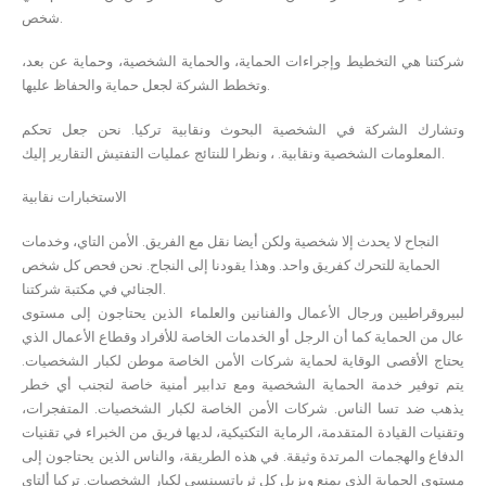
شخص.
شركتنا هي التخطيط وإجراءات الحماية، والحماية الشخصية، وحماية عن بعد،
وتخطط الشركة لجعل حماية والحفاظ عليها.
وتشارك الشركة في الشخصية البحوث ونقابية تركيا. نحن جعل تحكم
المعلومات الشخصية ونقابية. ، ونظرا للنتائج عمليات التفتيش التقارير إليك.
الاستخبارات نقابية
النجاح لا يحدث إلا شخصية ولكن أيضا نقل مع الفريق. الأمن التاي، وخدمات
الحماية للتحرك كفريق واحد. وهذا يقودنا إلى النجاح. نحن فحص كل شخص
الجنائي في مكتبة شركتنا.
لبيروقراطيين ورجال الأعمال والفنانين والعلماء الذين يحتاجون إلى مستوى
عال من الحماية كما أن الرجل أو الخدمات الخاصة للأفراد وقطاع الأعمال الذي
يحتاج الأقصى الوقاية لحماية شركات الأمن الخاصة موطن لكبار الشخصيات.
يتم توفير خدمة الحماية الشخصية ومع تدابير أمنية خاصة لتجنب أي خطر
يذهب ضد تسا الناس. شركات الأمن الخاصة لكبار الشخصيات. المتفجرات،
وتقنيات القيادة المتقدمة، الرماية التكتيكية، لديها فريق من الخبراء في تقنيات
الدفاع والهجمات المرتدة وثيقة. في هذه الطريقة، والناس الذين يحتاجون إلى
مستوى الحماية الذي يمنع ويزيل كل ثرياتسينسي لكبار الشخصيات. تركيا ألتاي