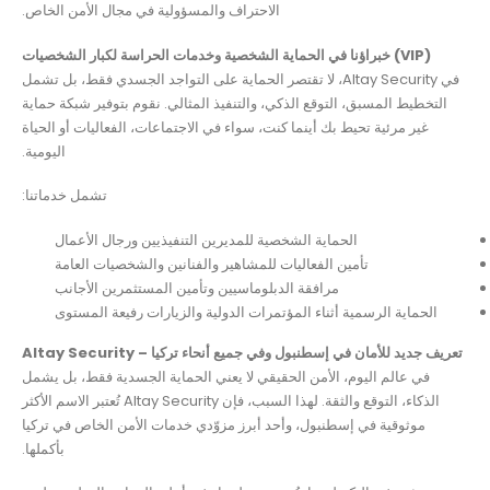
الاحتراف والمسؤولية في مجال الأمن الخاص.
خبراؤنا في الحماية الشخصية وخدمات الحراسة لكبار الشخصيات (VIP)
في Altay Security، لا تقتصر الحماية على التواجد الجسدي فقط، بل تشمل
التخطيط المسبق، التوقع الذكي، والتنفيذ المثالي. نقوم بتوفير شبكة حماية
غير مرئية تحيط بك أينما كنت، سواء في الاجتماعات، الفعاليات أو الحياة
اليومية.
تشمل خدماتنا:
الحماية الشخصية للمديرين التنفيذيين ورجال الأعمال
تأمين الفعاليات للمشاهير والفنانين والشخصيات العامة
مرافقة الدبلوماسيين وتأمين المستثمرين الأجانب
الحماية الرسمية أثناء المؤتمرات الدولية والزيارات رفيعة المستوى
Altay Security – تعريف جديد للأمان في إسطنبول وفي جميع أنحاء تركيا
في عالم اليوم، الأمن الحقيقي لا يعني الحماية الجسدية فقط، بل يشمل
الذكاء، التوقع والثقة. لهذا السبب، فإن Altay Security تُعتبر الاسم الأكثر
موثوقية في إسطنبول، وأحد أبرز مزوّدي خدمات الأمن الخاص في تركيا
بأكملها.