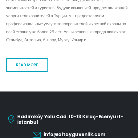
знаменитостей и туристов. Будучи компанией, предоставляющей
услуги телохранителей в Турции, мы предоставляем
профессиональные услуги телохранителей и частной охраны по
всей стране уже более 25 лет. Наши основные города включают
Стамбул, Анталью, Анкару, Муглу, Измир и...
READ MORE
Hadımköy Yolu Cad. 10-13 Kıraç-Esenyurt-
İstanbul
info@altayguvenlik.com