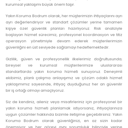
kurumsal yaklaşımı büyük önem taşır.
Yakın Koruma Bodrum olarak, her müşterimizin ihtiyaçlarını ayrı
ayrı değerlendiriyor ve standart çözümler yerine tamamen
kişiye özel güvenlik planları hazırlıyoruz. Risk analiziyle
başlayan hizmet sürecimiz, profesyonel koordinasyon ve titiz
operasyon yönetimiyle devam ederek müşterilerimizin
güvenliğini en üst seviyede sağlamayı hedeflemektedir.
Gizlilik, güven ve profesyonellik ilkelerimiz doğrultusunda;
bireysel ve kurumsal müşterilerimize uluslararası
standartlarda yakın koruma hizmeti sunuyoruz. Deneyimli
ekibimiz, planlı çalışma anlayışımız ve çözüm odaklı hizmet
yaklaşımımız sayesinde, ihtiyaç duyduğunuz her an güvenilir
bir iş ortağı olmayı amaçlıyoruz.
Siz de kendiniz, aileniz veya misafirleriniz için profesyonel bir
yakın koruma hizmeti planlamak istiyorsanız, ihtiyaçlarınıza
uygun çözümler hakkında bizimle iletişime geçebilirsiniz. Yakın
Koruma Bodrum olarak güvenliğinizi, en az sizin kadar
önemsiyor ve her görevi aynı sorumluluk bilinciyle yerine