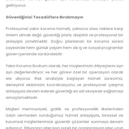
getiriyoruz.
Güvenliğinizi Tesadüflere Bırakmayın
Profesyonel yakın koruma hizmeti, yalnızca olası risklere karşı
önlem almak değil; güvenliği planlı, disiplinli ve profesyonel bir
anlayışla yönetmektir. Doğru planlanan bir koruma süreci
sayesinde hem günlük yaşam hem de iş ve sosyal programlar
güven içerisinde sürdürülebilir.
Yakın Koruma Bodrum olarak, her müşterimizin ihtiyaçlarını ayrı
ayrı değerlendiriyor ve her görevi özel bir operasyon olarak
ele alıyoruz. Risk analiziyle başlayan hizmet sürecimiz,
deneyimli ekibimizin koordinasyonu ve profesyonel çalışma
anlayışıyla devam ederek güvenliği en üst seviyede sağlamayı
amaçlamaktadır.
Müşteri memnuniyeti, gizlilik ve profesyonellik ilkelerinden
ödün vermeden sunduğumuz hizmet anlayışıyla, bireysel ve
kurumsal müşterilerimize güvenilir çözümler sunmaya devam
ediyoruz. İhtiyacınız ister kısa süreli bir organizasyon ister uzun