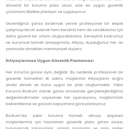
dönemli bir koruma planı olsun, size en uygun güvenlik
çözümünü titizlikle planlıyor ve uyguluyoruz.
Güvenliğinizi şansa bırakmak yerine profesyonel bir ekiple
çalışmayı tercih ederek hem kendiniz hem de sevdikleriniz için
daha güvenli bir ortam oluşturabilirsiniz. Deneyimli kadromuz
ve kurumsal hizmet anlayışımızla, ihtiyaç duyduğunuz her an
yanınızda olmaktan memnuniyet duyarız.
İhtiyaçlarınıza Uygun Güvenlik Planlaması
Her koruma görevi aynı değildir. Bu nedenle profesyonel bir
güvenlik hizmetinin ilk adımı, müşterinin ihtiyaçlarını doğru
analiz etmek ve buna uygun bir plan oluşturmaktır. Yakın
Koruma Bodrum olarak görev öncesinde gerçekleştirdiğimiz
değerlendirmeler sayesinde her operasyonu, müşterimizin
beklentilerine ve görevin kapsamına göre planlıyoruz.
Bodrum’da yakın koruma hizmeti almayı düşünen
müşterilerimiz için hazırlanan güvenlik planı; görev süresi,
bulunulacak lokasyonlar, ulaşım programı ve olası riskler