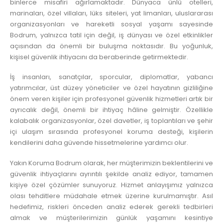
binlerce misafiri ağırlamaktadır. Dünyaca ünlü otelleri,
marinaları, özel villaları, lüks siteleri, yat limanları, uluslararası
organizasyonları ve hareketli sosyal yaşamı sayesinde
Bodrum, yalnızca tatil için değil, iş dünyası ve özel etkinlikler
açısından da önemli bir buluşma noktasıdır. Bu yoğunluk,
kişisel güvenlik ihtiyacını da beraberinde getirmektedir.
İş insanları, sanatçılar, sporcular, diplomatlar, yabancı
yatırımcılar, üst düzey yöneticiler ve özel hayatının gizliliğine
önem veren kişiler için profesyonel güvenlik hizmetleri artık bir
ayrıcalık değil, önemli bir ihtiyaç hâline gelmiştir. Özellikle
kalabalık organizasyonlar, özel davetler, iş toplantıları ve şehir
içi ulaşım sırasında profesyonel koruma desteği, kişilerin
kendilerini daha güvende hissetmelerine yardımcı olur.
Yakın Koruma Bodrum
olarak, her müşterimizin beklentilerini ve
güvenlik ihtiyaçlarını ayrıntılı şekilde analiz ediyor, tamamen
kişiye özel çözümler sunuyoruz. Hizmet anlayışımız yalnızca
olası tehditlere müdahale etmek üzerine kurulmamıştır. Asıl
hedefimiz, riskleri önceden analiz ederek gerekli tedbirleri
almak ve müşterilerimizin günlük yaşamını kesintiye