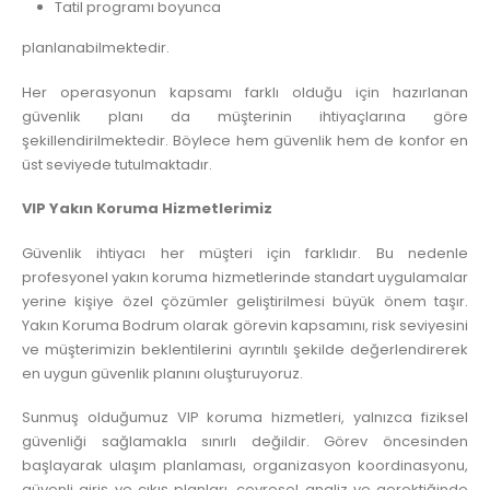
Tatil programı boyunca
planlanabilmektedir.
Her operasyonun kapsamı farklı olduğu için hazırlanan
güvenlik planı da müşterinin ihtiyaçlarına göre
şekillendirilmektedir. Böylece hem güvenlik hem de konfor en
üst seviyede tutulmaktadır.
VIP Yakın Koruma Hizmetlerimiz
Güvenlik ihtiyacı her müşteri için farklıdır. Bu nedenle
profesyonel yakın koruma hizmetlerinde standart uygulamalar
yerine kişiye özel çözümler geliştirilmesi büyük önem taşır.
Yakın Koruma Bodrum olarak görevin kapsamını, risk seviyesini
ve müşterimizin beklentilerini ayrıntılı şekilde değerlendirerek
en uygun güvenlik planını oluşturuyoruz.
Sunmuş olduğumuz VIP koruma hizmetleri, yalnızca fiziksel
güvenliği sağlamakla sınırlı değildir. Görev öncesinden
başlayarak ulaşım planlaması, organizasyon koordinasyonu,
güvenli giriş ve çıkış planları, çevresel analiz ve gerektiğinde